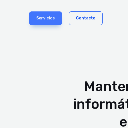
Servicios
Contacto
Mante
informá
e