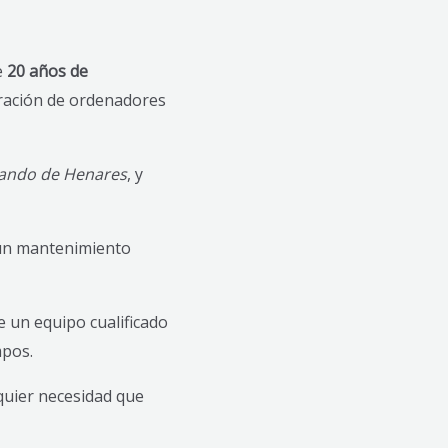
e
20 años de
ración de ordenadores
ando de Henares
, y
 un mantenimiento
 un equipo cualificado
mpos.
quier necesidad que