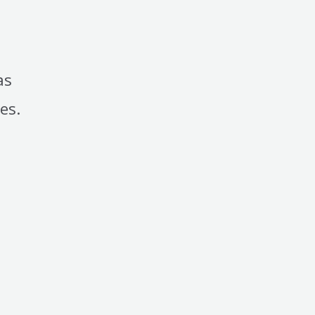
as
es.